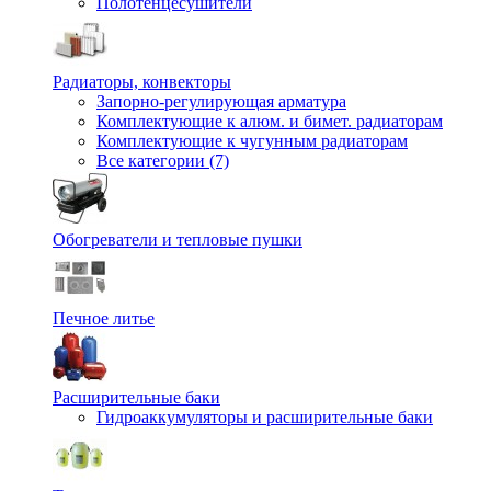
Полотенцесушители
Радиаторы, конвекторы
Запорно-регулирующая арматура
Комплектующие к алюм. и бимет. радиаторам
Комплектующие к чугунным радиаторам
Все категории (7)
Обогреватели и тепловые пушки
Печное литье
Расширительные баки
Гидроаккумуляторы и расширительные баки