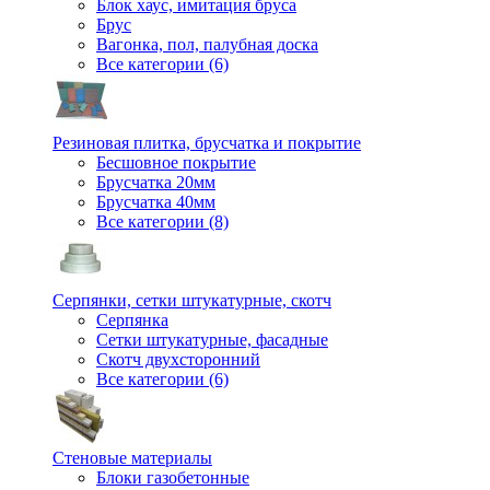
Блок хаус, имитация бруса
Брус
Вагонка, пол, палубная доска
Все категории (6)
Резиновая плитка, брусчатка и покрытие
Бесшовное покрытие
Брусчатка 20мм
Брусчатка 40мм
Все категории (8)
Серпянки, сетки штукатурные, скотч
Серпянка
Сетки штукатурные, фасадные
Скотч двухсторонний
Все категории (6)
Стеновые материалы
Блоки газобетонные