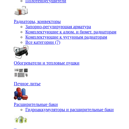
Полотенцесушители
Радиаторы, конвекторы
Запорно-регулирующая арматура
Комплектующие к алюм. и бимет. радиаторам
Комплектующие к чугунным радиаторам
Все категории (7)
Обогреватели и тепловые пушки
Печное литье
Расширительные баки
Гидроаккумуляторы и расширительные баки