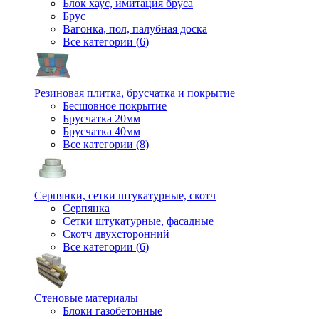
Блок хаус, имитация бруса
Брус
Вагонка, пол, палубная доска
Все категории (6)
Резиновая плитка, брусчатка и покрытие
Бесшовное покрытие
Брусчатка 20мм
Брусчатка 40мм
Все категории (8)
Серпянки, сетки штукатурные, скотч
Серпянка
Сетки штукатурные, фасадные
Скотч двухсторонний
Все категории (6)
Стеновые материалы
Блоки газобетонные