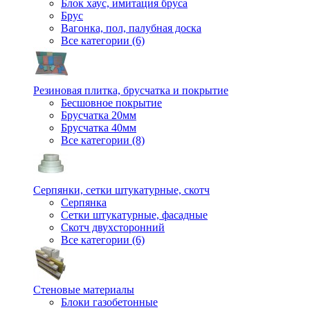
Блок хаус, имитация бруса
Брус
Вагонка, пол, палубная доска
Все категории (6)
Резиновая плитка, брусчатка и покрытие
Бесшовное покрытие
Брусчатка 20мм
Брусчатка 40мм
Все категории (8)
Серпянки, сетки штукатурные, скотч
Серпянка
Сетки штукатурные, фасадные
Скотч двухсторонний
Все категории (6)
Стеновые материалы
Блоки газобетонные