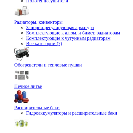
Полотенцесушители
Радиаторы, конвекторы
Запорно-регулирующая арматура
Комплектующие к алюм. и бимет. радиаторам
Комплектующие к чугунным радиаторам
Все категории (7)
Обогреватели и тепловые пушки
Печное литье
Расширительные баки
Гидроаккумуляторы и расширительные баки