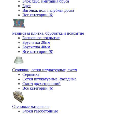
Блок хаус, имитация бруса
Брус
Вагонка, пол, палубная доска
Все категории (6)
Резиновая плитка, брусчатка и покрытие
Бесшовное покрытие
Брусчатка 20мм
Брусчатка 40мм
Все категории (8)
Серпянки, сетки штукатурные, скотч
Серпянка
Сетки штукатурные, фасадные
Скотч двухсторонний
Все категории (6)
Стеновые материалы
Блоки газобетонные