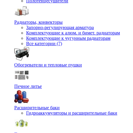
Полотенцесушители
Радиаторы, конвекторы
Запорно-регулирующая арматура
Комплектующие к алюм. и бимет. радиаторам
Комплектующие к чугунным радиаторам
Все категории (7)
Обогреватели и тепловые пушки
Печное литье
Расширительные баки
Гидроаккумуляторы и расширительные баки