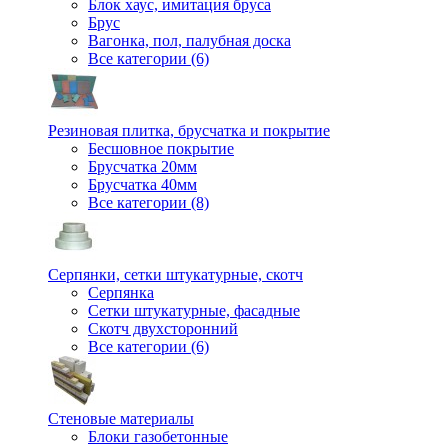
Блок хаус, имитация бруса
Брус
Вагонка, пол, палубная доска
Все категории (6)
Резиновая плитка, брусчатка и покрытие
Бесшовное покрытие
Брусчатка 20мм
Брусчатка 40мм
Все категории (8)
Серпянки, сетки штукатурные, скотч
Серпянка
Сетки штукатурные, фасадные
Скотч двухсторонний
Все категории (6)
Стеновые материалы
Блоки газобетонные