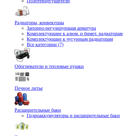
Полотенцесушители
Радиаторы, конвекторы
Запорно-регулирующая арматура
Комплектующие к алюм. и бимет. радиаторам
Комплектующие к чугунным радиаторам
Все категории (7)
Обогреватели и тепловые пушки
Печное литье
Расширительные баки
Гидроаккумуляторы и расширительные баки