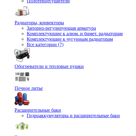
Полотенцесушители
Радиаторы, конвекторы
Запорно-регулирующая арматура
Комплектующие к алюм. и бимет. радиаторам
Комплектующие к чугунным радиаторам
Все категории (7)
Обогреватели и тепловые пушки
Печное литье
Расширительные баки
Гидроаккумуляторы и расширительные баки