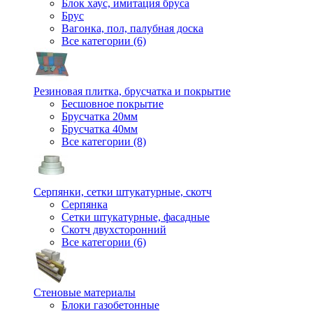
Блок хаус, имитация бруса
Брус
Вагонка, пол, палубная доска
Все категории (6)
Резиновая плитка, брусчатка и покрытие
Бесшовное покрытие
Брусчатка 20мм
Брусчатка 40мм
Все категории (8)
Серпянки, сетки штукатурные, скотч
Серпянка
Сетки штукатурные, фасадные
Скотч двухсторонний
Все категории (6)
Стеновые материалы
Блоки газобетонные