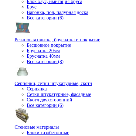
Блок хаус, имитация бруса
Брус
Вагонка, пол, палубная доска
Все категории (6)
Резиновая плитка, брусчатка и покрытие
Бесшовное покрытие
Брусчатка 20мм
Брусчатка 40мм
Все категории (8)
Серпянки, сетки штукатурные, скотч
Серпянка
Сетки штукатурные, фасадные
Скотч двухсторонний
Все категории (6)
Стеновые материалы
Блоки газобетонные