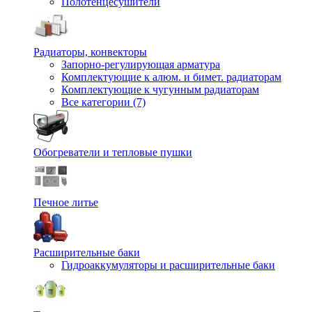
Полотенцесушители
Радиаторы, конвекторы
Запорно-регулирующая арматура
Комплектующие к алюм. и бимет. радиаторам
Комплектующие к чугунным радиаторам
Все категории (7)
Обогреватели и тепловые пушки
Печное литье
Расширительные баки
Гидроаккумуляторы и расширительные баки