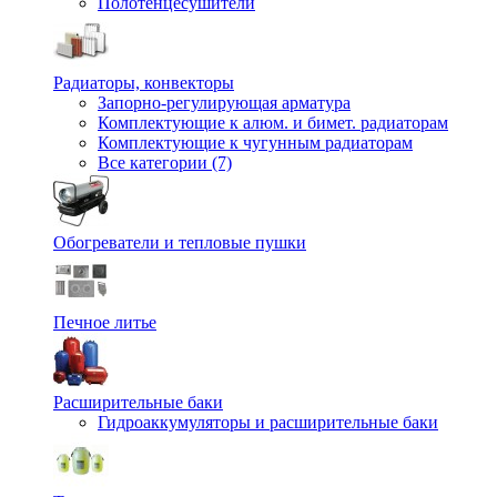
Полотенцесушители
Радиаторы, конвекторы
Запорно-регулирующая арматура
Комплектующие к алюм. и бимет. радиаторам
Комплектующие к чугунным радиаторам
Все категории (7)
Обогреватели и тепловые пушки
Печное литье
Расширительные баки
Гидроаккумуляторы и расширительные баки