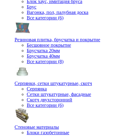
Блок хаус, имитация бруса
Брус
Вагонка, пол, палубная доска
Все категории (6)
Резиновая плитка, брусчатка и покрытие
Бесшовное покрытие
Брусчатка 20мм
Брусчатка 40мм
Все категории (8)
Серпянки, сетки штукатурные, скотч
Серпянка
Сетки штукатурные, фасадные
Скотч двухсторонний
Все категории (6)
Стеновые материалы
Блоки газобетонные