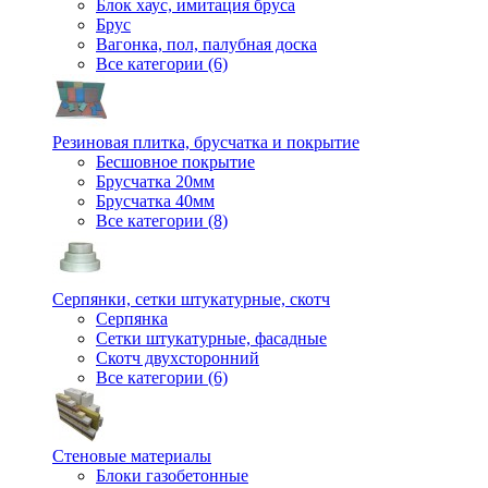
Блок хаус, имитация бруса
Брус
Вагонка, пол, палубная доска
Все категории (6)
Резиновая плитка, брусчатка и покрытие
Бесшовное покрытие
Брусчатка 20мм
Брусчатка 40мм
Все категории (8)
Серпянки, сетки штукатурные, скотч
Серпянка
Сетки штукатурные, фасадные
Скотч двухсторонний
Все категории (6)
Стеновые материалы
Блоки газобетонные