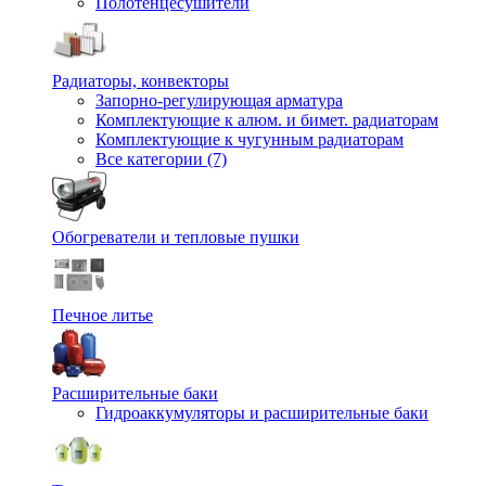
Полотенцесушители
Радиаторы, конвекторы
Запорно-регулирующая арматура
Комплектующие к алюм. и бимет. радиаторам
Комплектующие к чугунным радиаторам
Все категории (7)
Обогреватели и тепловые пушки
Печное литье
Расширительные баки
Гидроаккумуляторы и расширительные баки