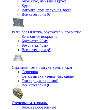
Блок хаус, имитация бруса
Брус
Вагонка, пол, палубная доска
Все категории (6)
Резиновая плитка, брусчатка и покрытие
Бесшовное покрытие
Брусчатка 20мм
Брусчатка 40мм
Все категории (8)
Серпянки, сетки штукатурные, скотч
Серпянка
Сетки штукатурные, фасадные
Скотч двухсторонний
Все категории (6)
Стеновые материалы
Блоки газобетонные