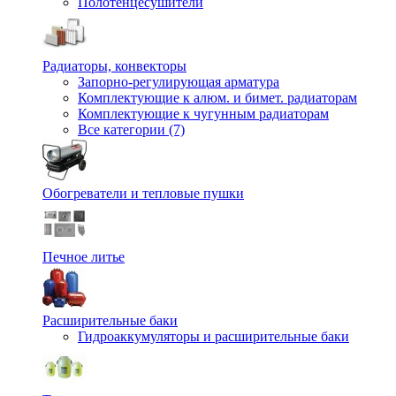
Полотенцесушители
Радиаторы, конвекторы
Запорно-регулирующая арматура
Комплектующие к алюм. и бимет. радиаторам
Комплектующие к чугунным радиаторам
Все категории (7)
Обогреватели и тепловые пушки
Печное литье
Расширительные баки
Гидроаккумуляторы и расширительные баки