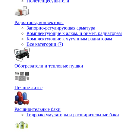
Полотенцесушители
Радиаторы, конвекторы
Запорно-регулирующая арматура
Комплектующие к алюм. и бимет. радиаторам
Комплектующие к чугунным радиаторам
Все категории (7)
Обогреватели и тепловые пушки
Печное литье
Расширительные баки
Гидроаккумуляторы и расширительные баки