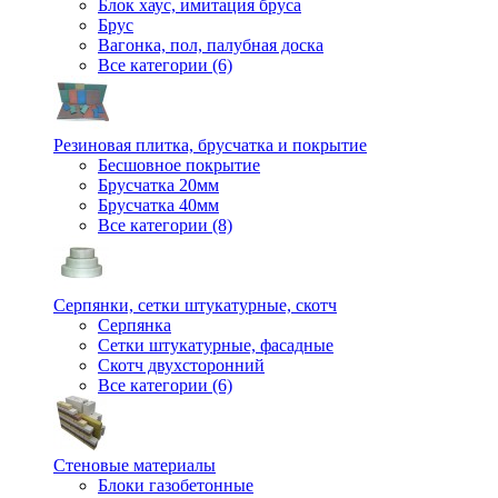
Блок хаус, имитация бруса
Брус
Вагонка, пол, палубная доска
Все категории (6)
Резиновая плитка, брусчатка и покрытие
Бесшовное покрытие
Брусчатка 20мм
Брусчатка 40мм
Все категории (8)
Серпянки, сетки штукатурные, скотч
Серпянка
Сетки штукатурные, фасадные
Скотч двухсторонний
Все категории (6)
Стеновые материалы
Блоки газобетонные