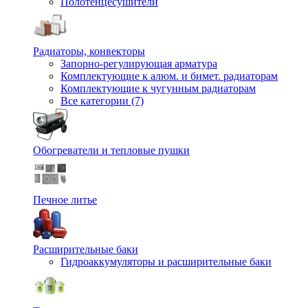
Полотенцесушители
Радиаторы, конвекторы
Запорно-регулирующая арматура
Комплектующие к алюм. и бимет. радиаторам
Комплектующие к чугунным радиаторам
Все категории (7)
Обогреватели и тепловые пушки
Печное литье
Расширительные баки
Гидроаккумуляторы и расширительные баки