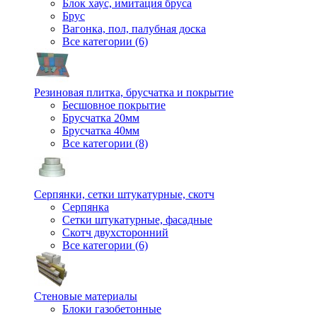
Блок хаус, имитация бруса
Брус
Вагонка, пол, палубная доска
Все категории (6)
Резиновая плитка, брусчатка и покрытие
Бесшовное покрытие
Брусчатка 20мм
Брусчатка 40мм
Все категории (8)
Серпянки, сетки штукатурные, скотч
Серпянка
Сетки штукатурные, фасадные
Скотч двухсторонний
Все категории (6)
Стеновые материалы
Блоки газобетонные