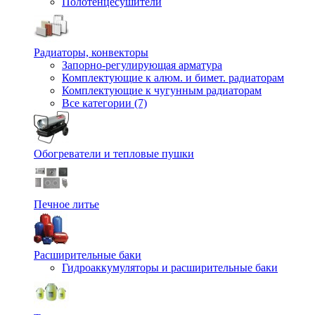
Полотенцесушители
Радиаторы, конвекторы
Запорно-регулирующая арматура
Комплектующие к алюм. и бимет. радиаторам
Комплектующие к чугунным радиаторам
Все категории (7)
Обогреватели и тепловые пушки
Печное литье
Расширительные баки
Гидроаккумуляторы и расширительные баки