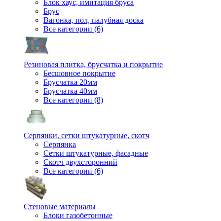
Блок хаус, имитация бруса
Брус
Вагонка, пол, палубная доска
Все категории (6)
Резиновая плитка, брусчатка и покрытие
Бесшовное покрытие
Брусчатка 20мм
Брусчатка 40мм
Все категории (8)
Серпянки, сетки штукатурные, скотч
Серпянка
Сетки штукатурные, фасадные
Скотч двухсторонний
Все категории (6)
Стеновые материалы
Блоки газобетонные