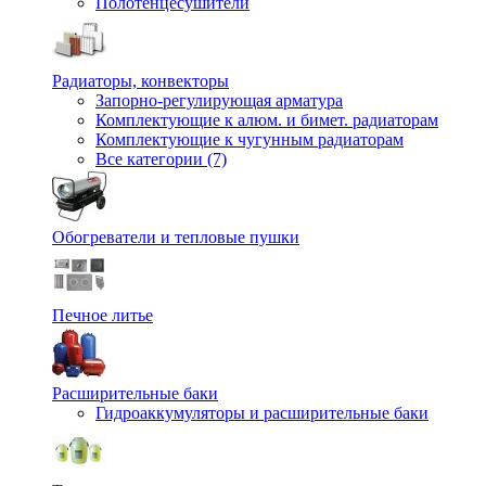
Полотенцесушители
Радиаторы, конвекторы
Запорно-регулирующая арматура
Комплектующие к алюм. и бимет. радиаторам
Комплектующие к чугунным радиаторам
Все категории (7)
Обогреватели и тепловые пушки
Печное литье
Расширительные баки
Гидроаккумуляторы и расширительные баки