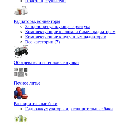
Полотенцесушители
Радиаторы, конвекторы
Запорно-регулирующая арматура
Комплектующие к алюм. и бимет. радиаторам
Комплектующие к чугунным радиаторам
Все категории (7)
Обогреватели и тепловые пушки
Печное литье
Расширительные баки
Гидроаккумуляторы и расширительные баки