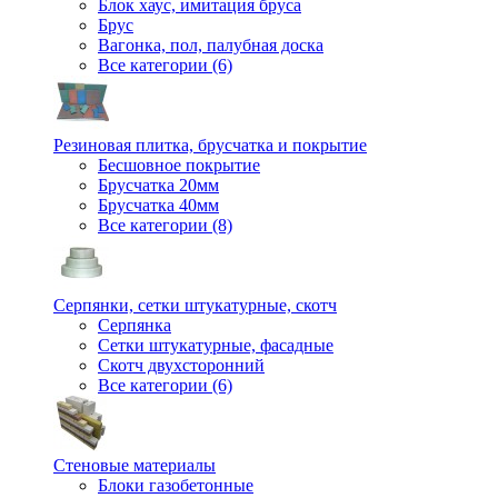
Блок хаус, имитация бруса
Брус
Вагонка, пол, палубная доска
Все категории (6)
Резиновая плитка, брусчатка и покрытие
Бесшовное покрытие
Брусчатка 20мм
Брусчатка 40мм
Все категории (8)
Серпянки, сетки штукатурные, скотч
Серпянка
Сетки штукатурные, фасадные
Скотч двухсторонний
Все категории (6)
Стеновые материалы
Блоки газобетонные