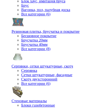
Блок хаус, имитация бруса
Брус
Вагонка, пол, палубная доска
Все категории (6)
Резиновая плитка, брусчатка и покрытие
Бесшовное покрытие
Брусчатка 20мм
Брусчатка 40мм
Все категории (8)
Серпянки, сетки штукатурные, скотч
Серпянка
Сетки штукатурные, фасадные
Скотч двухсторонний
Все категории (6)
Стеновые материалы
Блоки газобетонные