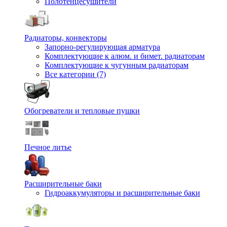
Полотенцесушители
Радиаторы, конвекторы
Запорно-регулирующая арматура
Комплектующие к алюм. и бимет. радиаторам
Комплектующие к чугунным радиаторам
Все категории (7)
Обогреватели и тепловые пушки
Печное литье
Расширительные баки
Гидроаккумуляторы и расширительные баки