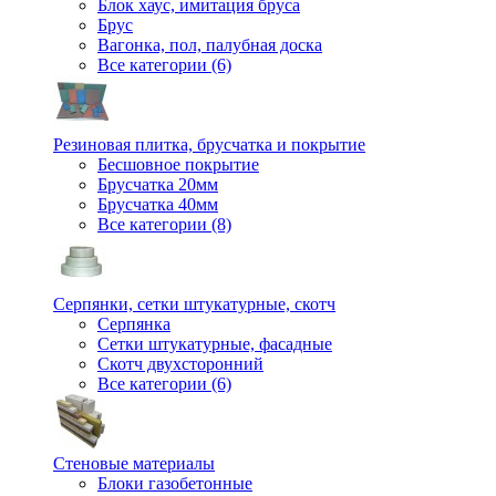
Блок хаус, имитация бруса
Брус
Вагонка, пол, палубная доска
Все категории (6)
Резиновая плитка, брусчатка и покрытие
Бесшовное покрытие
Брусчатка 20мм
Брусчатка 40мм
Все категории (8)
Серпянки, сетки штукатурные, скотч
Серпянка
Сетки штукатурные, фасадные
Скотч двухсторонний
Все категории (6)
Стеновые материалы
Блоки газобетонные