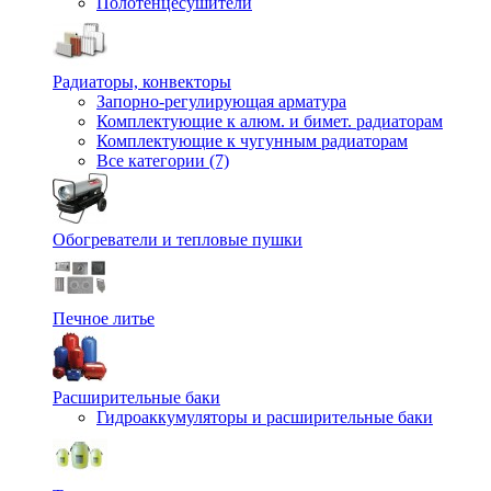
Полотенцесушители
Радиаторы, конвекторы
Запорно-регулирующая арматура
Комплектующие к алюм. и бимет. радиаторам
Комплектующие к чугунным радиаторам
Все категории (7)
Обогреватели и тепловые пушки
Печное литье
Расширительные баки
Гидроаккумуляторы и расширительные баки