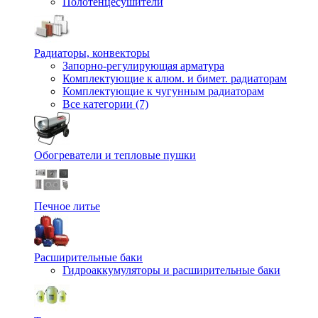
Полотенцесушители
Радиаторы, конвекторы
Запорно-регулирующая арматура
Комплектующие к алюм. и бимет. радиаторам
Комплектующие к чугунным радиаторам
Все категории (7)
Обогреватели и тепловые пушки
Печное литье
Расширительные баки
Гидроаккумуляторы и расширительные баки