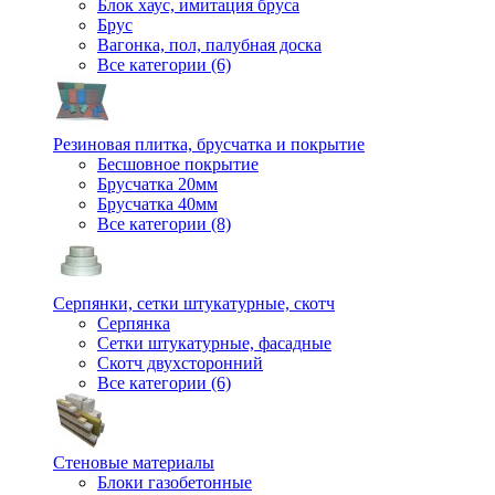
Блок хаус, имитация бруса
Брус
Вагонка, пол, палубная доска
Все категории (6)
Резиновая плитка, брусчатка и покрытие
Бесшовное покрытие
Брусчатка 20мм
Брусчатка 40мм
Все категории (8)
Серпянки, сетки штукатурные, скотч
Серпянка
Сетки штукатурные, фасадные
Скотч двухсторонний
Все категории (6)
Стеновые материалы
Блоки газобетонные