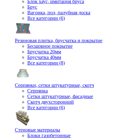
Блок хаус, имитация бруса
Брус
Вагонка, пол, палубная доска
Все категории (6)
Резиновая плитка, брусчатка и покрытие
Бесшовное покрытие
Брусчатка 20мм
Брусчатка 40мм
Все категории (8)
Серпянки, сетки штукатурные, скотч
Серпянка
Сетки штукатурные, фасадные
Скотч двухсторонний
Все категории (6)
Стеновые материалы
Блоки газобетонные