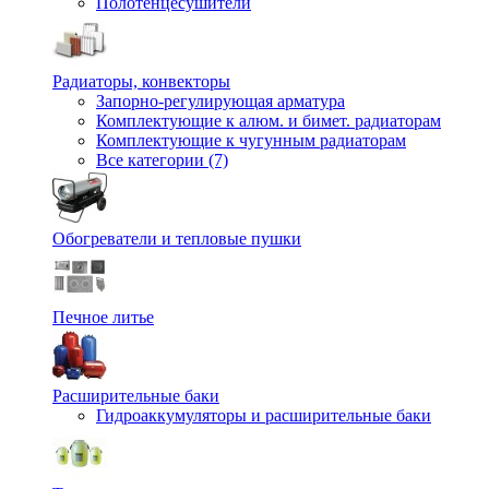
Полотенцесушители
Радиаторы, конвекторы
Запорно-регулирующая арматура
Комплектующие к алюм. и бимет. радиаторам
Комплектующие к чугунным радиаторам
Все категории (7)
Обогреватели и тепловые пушки
Печное литье
Расширительные баки
Гидроаккумуляторы и расширительные баки