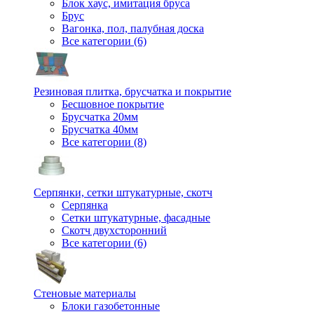
Блок хаус, имитация бруса
Брус
Вагонка, пол, палубная доска
Все категории (6)
Резиновая плитка, брусчатка и покрытие
Бесшовное покрытие
Брусчатка 20мм
Брусчатка 40мм
Все категории (8)
Серпянки, сетки штукатурные, скотч
Серпянка
Сетки штукатурные, фасадные
Скотч двухсторонний
Все категории (6)
Стеновые материалы
Блоки газобетонные