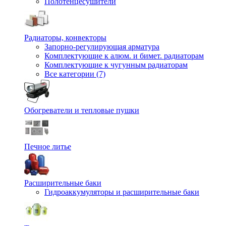
Полотенцесушители
Радиаторы, конвекторы
Запорно-регулирующая арматура
Комплектующие к алюм. и бимет. радиаторам
Комплектующие к чугунным радиаторам
Все категории (7)
Обогреватели и тепловые пушки
Печное литье
Расширительные баки
Гидроаккумуляторы и расширительные баки