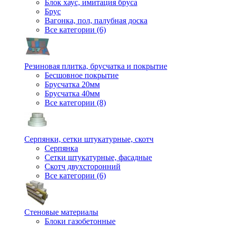
Блок хаус, имитация бруса
Брус
Вагонка, пол, палубная доска
Все категории (6)
Резиновая плитка, брусчатка и покрытие
Бесшовное покрытие
Брусчатка 20мм
Брусчатка 40мм
Все категории (8)
Серпянки, сетки штукатурные, скотч
Серпянка
Сетки штукатурные, фасадные
Скотч двухсторонний
Все категории (6)
Стеновые материалы
Блоки газобетонные