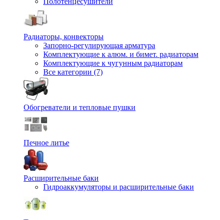
Полотенцесушители
Радиаторы, конвекторы
Запорно-регулирующая арматура
Комплектующие к алюм. и бимет. радиаторам
Комплектующие к чугунным радиаторам
Все категории (7)
Обогреватели и тепловые пушки
Печное литье
Расширительные баки
Гидроаккумуляторы и расширительные баки