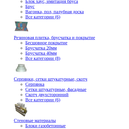
Блок хаус, имитация бруса
Брус
Вагонка, пол, палубная доска
Все категории (6)
Резиновая плитка, брусчатка и покрытие
Бесшовное покрытие
Брусчатка 20мм
Брусчатка 40мм
Все категории (8)
Серпянки, сетки штукатурные, скотч
Серпянка
Сетки штукатурные, фасадные
Скотч двухсторонний
Все категории (6)
Стеновые материалы
Блоки газобетонные