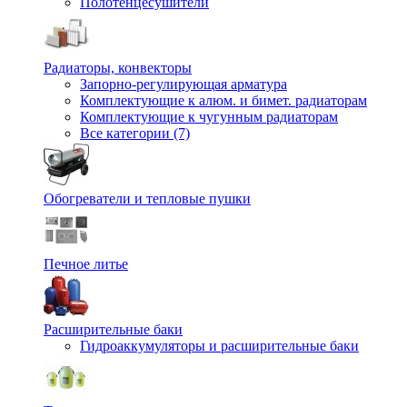
Полотенцесушители
Радиаторы, конвекторы
Запорно-регулирующая арматура
Комплектующие к алюм. и бимет. радиаторам
Комплектующие к чугунным радиаторам
Все категории (7)
Обогреватели и тепловые пушки
Печное литье
Расширительные баки
Гидроаккумуляторы и расширительные баки