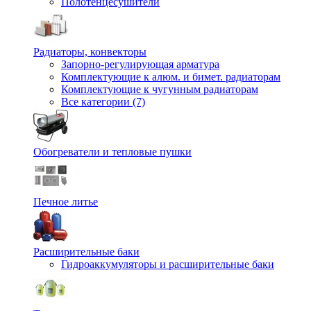
Полотенцесушители
Радиаторы, конвекторы
Запорно-регулирующая арматура
Комплектующие к алюм. и бимет. радиаторам
Комплектующие к чугунным радиаторам
Все категории (7)
Обогреватели и тепловые пушки
Печное литье
Расширительные баки
Гидроаккумуляторы и расширительные баки