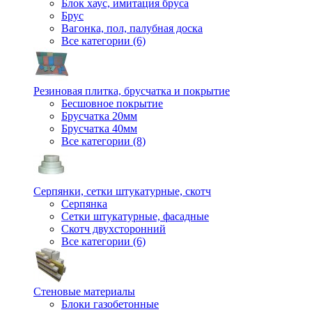
Блок хаус, имитация бруса
Брус
Вагонка, пол, палубная доска
Все категории (6)
Резиновая плитка, брусчатка и покрытие
Бесшовное покрытие
Брусчатка 20мм
Брусчатка 40мм
Все категории (8)
Серпянки, сетки штукатурные, скотч
Серпянка
Сетки штукатурные, фасадные
Скотч двухсторонний
Все категории (6)
Стеновые материалы
Блоки газобетонные