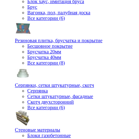
Блок хаус, имитация бруса
Брус
Вагонка, пол, палубная доска
Все категории (6)
Резиновая плитка, брусчатка и покрытие
Бесшовное покрытие
Брусчатка 20мм
Брусчатка 40мм
Все категории (8)
Серпянки, сетки штукатурные, скотч
Серпянка
Сетки штукатурные, фасадные
Скотч двухсторонний
Все категории (6)
Стеновые материалы
Блоки газобетонные