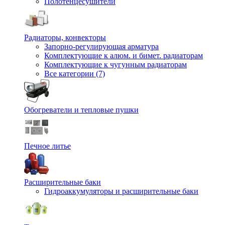
Полотенцесушители
Радиаторы, конвекторы
Запорно-регулирующая арматура
Комплектующие к алюм. и бимет. радиаторам
Комплектующие к чугунным радиаторам
Все категории (7)
Обогреватели и тепловые пушки
Печное литье
Расширительные баки
Гидроаккумуляторы и расширительные баки