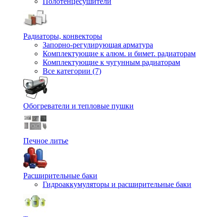
Полотенцесушители
Радиаторы, конвекторы
Запорно-регулирующая арматура
Комплектующие к алюм. и бимет. радиаторам
Комплектующие к чугунным радиаторам
Все категории (7)
Обогреватели и тепловые пушки
Печное литье
Расширительные баки
Гидроаккумуляторы и расширительные баки