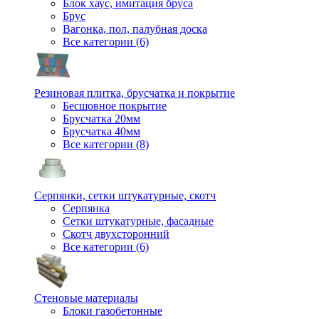
Блок хаус, имитация бруса
Брус
Вагонка, пол, палубная доска
Все категории (6)
Резиновая плитка, брусчатка и покрытие
Бесшовное покрытие
Брусчатка 20мм
Брусчатка 40мм
Все категории (8)
Серпянки, сетки штукатурные, скотч
Серпянка
Сетки штукатурные, фасадные
Скотч двухсторонний
Все категории (6)
Стеновые материалы
Блоки газобетонные