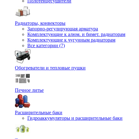
Полотенцесушители
Радиаторы, конвекторы
Запорно-регулирующая арматура
Комплектующие к алюм. и бимет. радиаторам
Комплектующие к чугунным радиаторам
Все категории (7)
Обогреватели и тепловые пушки
Печное литье
Расширительные баки
Гидроаккумуляторы и расширительные баки