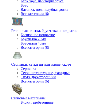
Блок хаус, имитация бруса
Брус
Вагонка, пол, палубная доска
Все категории (6)
Резиновая плитка, брусчатка и покрытие
Бесшовное покрытие
Брусчатка 20мм
Брусчатка 40мм
Все категории (8)
Серпянки, сетки штукатурные, скотч
Серпянка
Сетки штукатурные, фасадные
Скотч двухсторонний
Все категории (6)
Стеновые материалы
Блоки газобетонные