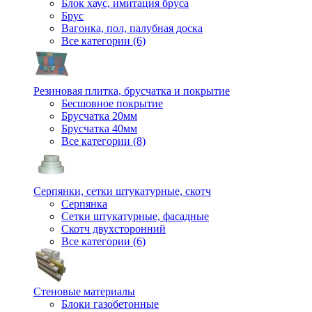
Блок хаус, имитация бруса
Брус
Вагонка, пол, палубная доска
Все категории (6)
Резиновая плитка, брусчатка и покрытие
Бесшовное покрытие
Брусчатка 20мм
Брусчатка 40мм
Все категории (8)
Серпянки, сетки штукатурные, скотч
Серпянка
Сетки штукатурные, фасадные
Скотч двухсторонний
Все категории (6)
Стеновые материалы
Блоки газобетонные