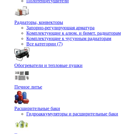
Полотенцесушители
Радиаторы, конвекторы
Запорно-регулирующая арматура
Комплектующие к алюм. и бимет. радиаторам
Комплектующие к чугунным радиаторам
Все категории (7)
Обогреватели и тепловые пушки
Печное литье
Расширительные баки
Гидроаккумуляторы и расширительные баки