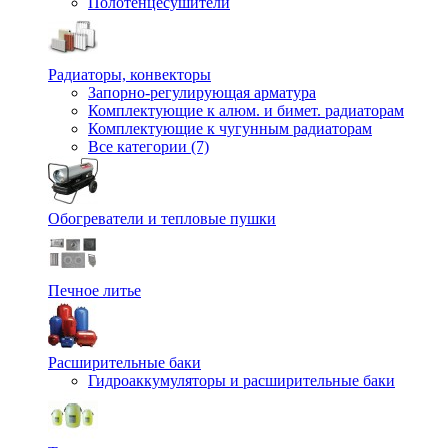
Полотенцесушители
Радиаторы, конвекторы
Запорно-регулирующая арматура
Комплектующие к алюм. и бимет. радиаторам
Комплектующие к чугунным радиаторам
Все категории (7)
Обогреватели и тепловые пушки
Печное литье
Расширительные баки
Гидроаккумуляторы и расширительные баки