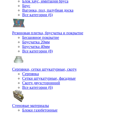
Блок хаус, имитация бруса
Брус
Вагонка, пол, палубная доска
Все категории (6)
Резиновая плитка, брусчатка и покрытие
Бесшовное покрытие
Брусчатка 20мм
Брусчатка 40мм
Все категории (8)
Серпянки, сетки штукатурные, скотч
Серпянка
Сетки штукатурные, фасадные
Скотч двухсторонний
Все категории (6)
Стеновые материалы
Блоки газобетонные