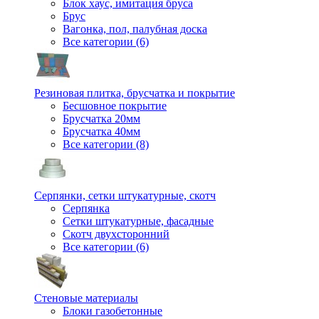
Блок хаус, имитация бруса
Брус
Вагонка, пол, палубная доска
Все категории (6)
Резиновая плитка, брусчатка и покрытие
Бесшовное покрытие
Брусчатка 20мм
Брусчатка 40мм
Все категории (8)
Серпянки, сетки штукатурные, скотч
Серпянка
Сетки штукатурные, фасадные
Скотч двухсторонний
Все категории (6)
Стеновые материалы
Блоки газобетонные