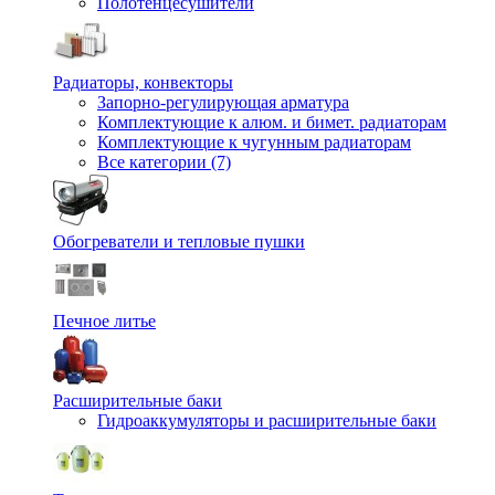
Полотенцесушители
Радиаторы, конвекторы
Запорно-регулирующая арматура
Комплектующие к алюм. и бимет. радиаторам
Комплектующие к чугунным радиаторам
Все категории (7)
Обогреватели и тепловые пушки
Печное литье
Расширительные баки
Гидроаккумуляторы и расширительные баки