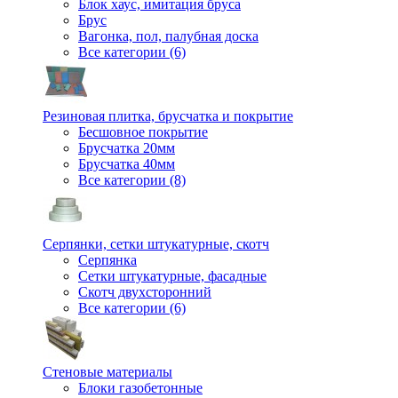
Блок хаус, имитация бруса
Брус
Вагонка, пол, палубная доска
Все категории (6)
Резиновая плитка, брусчатка и покрытие
Бесшовное покрытие
Брусчатка 20мм
Брусчатка 40мм
Все категории (8)
Серпянки, сетки штукатурные, скотч
Серпянка
Сетки штукатурные, фасадные
Скотч двухсторонний
Все категории (6)
Стеновые материалы
Блоки газобетонные