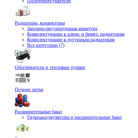
Полотенцесушители
Радиаторы, конвекторы
Запорно-регулирующая арматура
Комплектующие к алюм. и бимет. радиаторам
Комплектующие к чугунным радиаторам
Все категории (7)
Обогреватели и тепловые пушки
Печное литье
Расширительные баки
Гидроаккумуляторы и расширительные баки