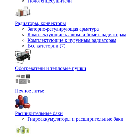
Полотенцесушители
Радиаторы, конвекторы
Запорно-регулирующая арматура
Комплектующие к алюм. и бимет. радиаторам
Комплектующие к чугунным радиаторам
Все категории (7)
Обогреватели и тепловые пушки
Печное литье
Расширительные баки
Гидроаккумуляторы и расширительные баки