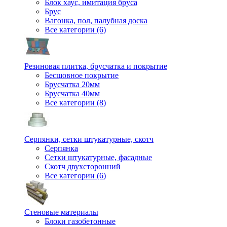
Блок хаус, имитация бруса
Брус
Вагонка, пол, палубная доска
Все категории (6)
Резиновая плитка, брусчатка и покрытие
Бесшовное покрытие
Брусчатка 20мм
Брусчатка 40мм
Все категории (8)
Серпянки, сетки штукатурные, скотч
Серпянка
Сетки штукатурные, фасадные
Скотч двухсторонний
Все категории (6)
Стеновые материалы
Блоки газобетонные