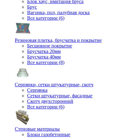
Блок хаус, имитация бруса
Брус
Вагонка, пол, палубная доска
Все категории (6)
Резиновая плитка, брусчатка и покрытие
Бесшовное покрытие
Брусчатка 20мм
Брусчатка 40мм
Все категории (8)
Серпянки, сетки штукатурные, скотч
Серпянка
Сетки штукатурные, фасадные
Скотч двухсторонний
Все категории (6)
Стеновые материалы
Блоки газобетонные