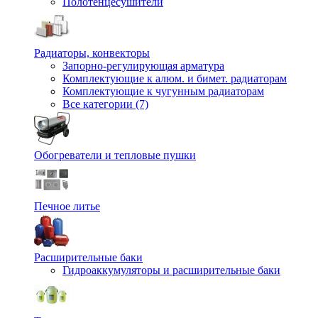
Полотенцесушители
Радиаторы, конвекторы
Запорно-регулирующая арматура
Комплектующие к алюм. и бимет. радиаторам
Комплектующие к чугунным радиаторам
Все категории (7)
Обогреватели и тепловые пушки
Печное литье
Расширительные баки
Гидроаккумуляторы и расширительные баки