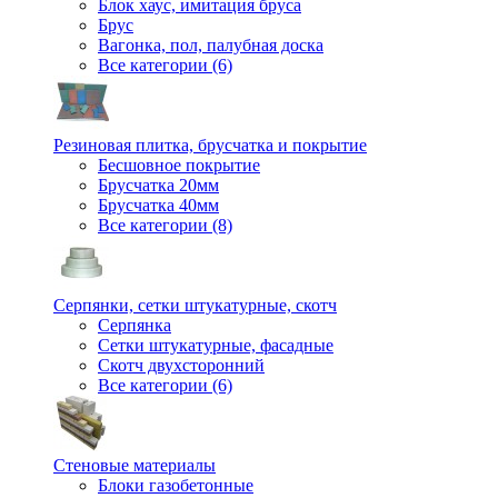
Блок хаус, имитация бруса
Брус
Вагонка, пол, палубная доска
Все категории (6)
Резиновая плитка, брусчатка и покрытие
Бесшовное покрытие
Брусчатка 20мм
Брусчатка 40мм
Все категории (8)
Серпянки, сетки штукатурные, скотч
Серпянка
Сетки штукатурные, фасадные
Скотч двухсторонний
Все категории (6)
Стеновые материалы
Блоки газобетонные