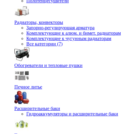
Полотенцесушители
Радиаторы, конвекторы
Запорно-регулирующая арматура
Комплектующие к алюм. и бимет. радиаторам
Комплектующие к чугунным радиаторам
Все категории (7)
Обогреватели и тепловые пушки
Печное литье
Расширительные баки
Гидроаккумуляторы и расширительные баки