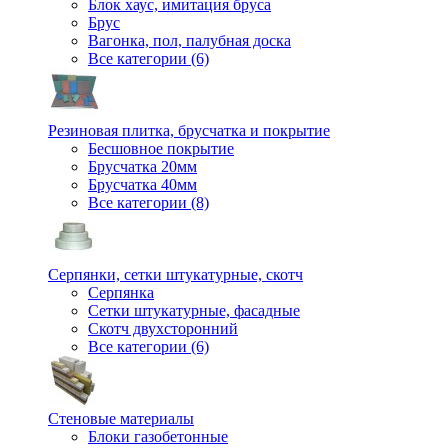
Блок хаус, имитация бруса
Брус
Вагонка, пол, палубная доска
Все категории (6)
Резиновая плитка, брусчатка и покрытие
Бесшовное покрытие
Брусчатка 20мм
Брусчатка 40мм
Все категории (8)
Серпянки, сетки штукатурные, скотч
Серпянка
Сетки штукатурные, фасадные
Скотч двухсторонний
Все категории (6)
Стеновые материалы
Блоки газобетонные