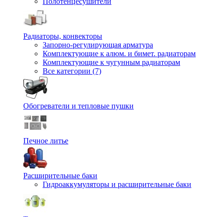
Полотенцесушители
Радиаторы, конвекторы
Запорно-регулирующая арматура
Комплектующие к алюм. и бимет. радиаторам
Комплектующие к чугунным радиаторам
Все категории (7)
Обогреватели и тепловые пушки
Печное литье
Расширительные баки
Гидроаккумуляторы и расширительные баки