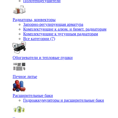
Полотенцесушители
Радиаторы, конвекторы
Запорно-регулирующая арматура
Комплектующие к алюм. и бимет. радиаторам
Комплектующие к чугунным радиаторам
Все категории (7)
Обогреватели и тепловые пушки
Печное литье
Расширительные баки
Гидроаккумуляторы и расширительные баки