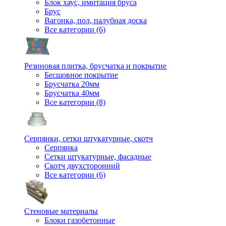
Блок хаус, имитация бруса
Брус
Вагонка, пол, палубная доска
Все категории (6)
Резиновая плитка, брусчатка и покрытие
Бесшовное покрытие
Брусчатка 20мм
Брусчатка 40мм
Все категории (8)
Серпянки, сетки штукатурные, скотч
Серпянка
Сетки штукатурные, фасадные
Скотч двухсторонний
Все категории (6)
Стеновые материалы
Блоки газобетонные