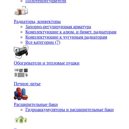
Полотенцесушители
Радиаторы, конвекторы
Запорно-регулирующая арматура
Комплектующие к алюм. и бимет. радиаторам
Комплектующие к чугунным радиаторам
Все категории (7)
Обогреватели и тепловые пушки
Печное литье
Расширительные баки
Гидроаккумуляторы и расширительные баки