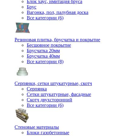
Блок хаус, имитация бруса
Брус
Вагонка, пол, палубная доска
Все категории (6)
Резиновая плитка, брусчатка и покрытие
Бесшовное покрытие
Брусчатка 20мм
Брусчатка 40мм
Все категории (8)
Серпянки, сетки штукатурные, скотч
Серпянка
Сетки штукатурные, фасадные
Скотч двухсторонний
Все категории (6)
Стеновые материалы
Блоки газобетонные