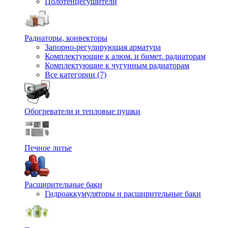
Полотенцесушители
Радиаторы, конвекторы
Запорно-регулирующая арматура
Комплектующие к алюм. и бимет. радиаторам
Комплектующие к чугунным радиаторам
Все категории (7)
Обогреватели и тепловые пушки
Печное литье
Расширительные баки
Гидроаккумуляторы и расширительные баки