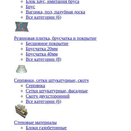
Блок хаус, имитация бруса
Брус
Вагонка, пол, палубная доска
Все категории (6)
Резиновая плитка, брусчатка и покрытие
Бесшовное покрытие
Брусчатка 20мм
Брусчатка 40мм
Все категории (8)
Серпянки, сетки штукатурные, скотч
Серпянка
Сетки штукатурные, фасадные
Скотч двухсторонний
Все категории (6)
Стеновые материалы
Блоки газобетонные