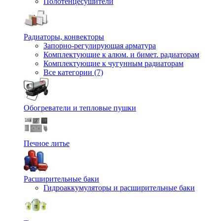
Полотенцесушители
Радиаторы, конвекторы
Запорно-регулирующая арматура
Комплектующие к алюм. и бимет. радиаторам
Комплектующие к чугунным радиаторам
Все категории (7)
Обогреватели и тепловые пушки
Печное литье
Расширительные баки
Гидроаккумуляторы и расширительные баки