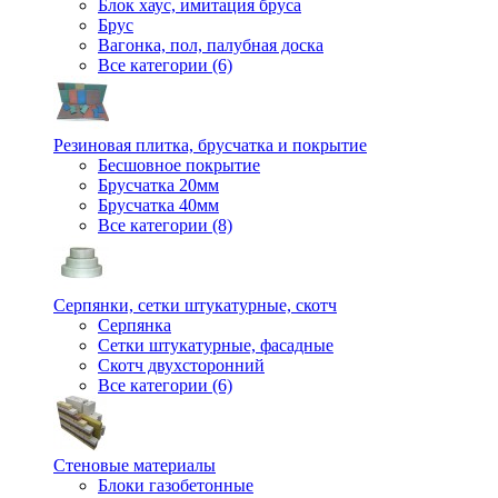
Блок хаус, имитация бруса
Брус
Вагонка, пол, палубная доска
Все категории (6)
Резиновая плитка, брусчатка и покрытие
Бесшовное покрытие
Брусчатка 20мм
Брусчатка 40мм
Все категории (8)
Серпянки, сетки штукатурные, скотч
Серпянка
Сетки штукатурные, фасадные
Скотч двухсторонний
Все категории (6)
Стеновые материалы
Блоки газобетонные