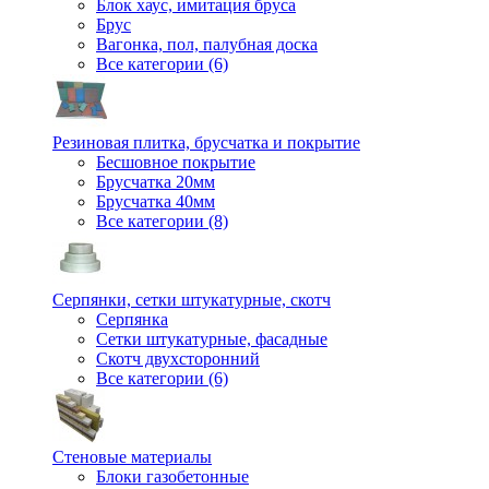
Блок хаус, имитация бруса
Брус
Вагонка, пол, палубная доска
Все категории (6)
Резиновая плитка, брусчатка и покрытие
Бесшовное покрытие
Брусчатка 20мм
Брусчатка 40мм
Все категории (8)
Серпянки, сетки штукатурные, скотч
Серпянка
Сетки штукатурные, фасадные
Скотч двухсторонний
Все категории (6)
Стеновые материалы
Блоки газобетонные