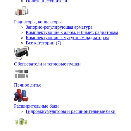
Полотенцесушители
Радиаторы, конвекторы
Запорно-регулирующая арматура
Комплектующие к алюм. и бимет. радиаторам
Комплектующие к чугунным радиаторам
Все категории (7)
Обогреватели и тепловые пушки
Печное литье
Расширительные баки
Гидроаккумуляторы и расширительные баки