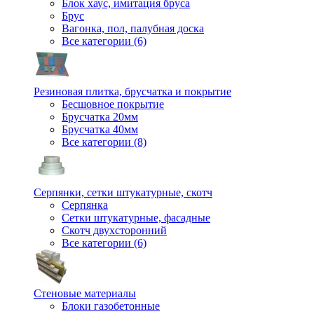
Блок хаус, имитация бруса
Брус
Вагонка, пол, палубная доска
Все категории (6)
Резиновая плитка, брусчатка и покрытие
Бесшовное покрытие
Брусчатка 20мм
Брусчатка 40мм
Все категории (8)
Серпянки, сетки штукатурные, скотч
Серпянка
Сетки штукатурные, фасадные
Скотч двухсторонний
Все категории (6)
Стеновые материалы
Блоки газобетонные