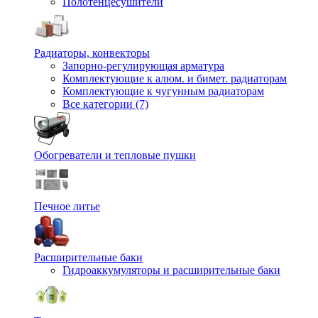
Полотенцесушители
Радиаторы, конвекторы
Запорно-регулирующая арматура
Комплектующие к алюм. и бимет. радиаторам
Комплектующие к чугунным радиаторам
Все категории (7)
Обогреватели и тепловые пушки
Печное литье
Расширительные баки
Гидроаккумуляторы и расширительные баки