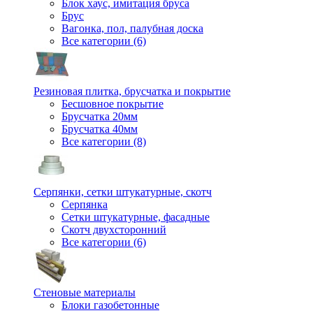
Блок хаус, имитация бруса
Брус
Вагонка, пол, палубная доска
Все категории (6)
Резиновая плитка, брусчатка и покрытие
Бесшовное покрытие
Брусчатка 20мм
Брусчатка 40мм
Все категории (8)
Серпянки, сетки штукатурные, скотч
Серпянка
Сетки штукатурные, фасадные
Скотч двухсторонний
Все категории (6)
Стеновые материалы
Блоки газобетонные