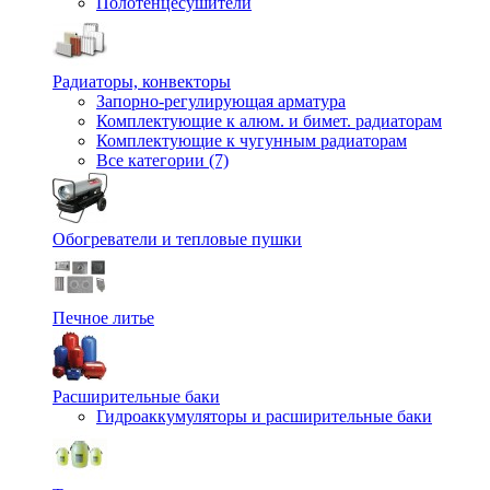
Полотенцесушители
Радиаторы, конвекторы
Запорно-регулирующая арматура
Комплектующие к алюм. и бимет. радиаторам
Комплектующие к чугунным радиаторам
Все категории (7)
Обогреватели и тепловые пушки
Печное литье
Расширительные баки
Гидроаккумуляторы и расширительные баки