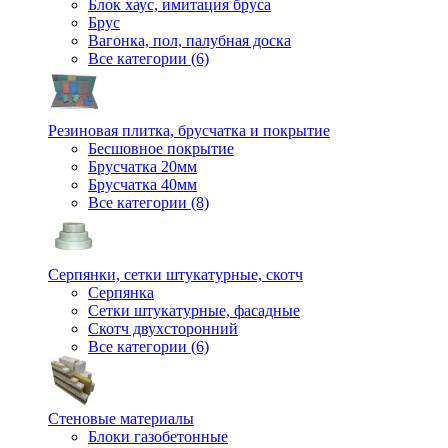
Блок хаус, имитация бруса
Брус
Вагонка, пол, палубная доска
Все категории (6)
Резиновая плитка, брусчатка и покрытие
Бесшовное покрытие
Брусчатка 20мм
Брусчатка 40мм
Все категории (8)
Серпянки, сетки штукатурные, скотч
Серпянка
Сетки штукатурные, фасадные
Скотч двухсторонний
Все категории (6)
Стеновые материалы
Блоки газобетонные