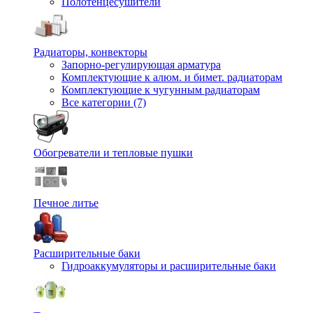
Полотенцесушители
Радиаторы, конвекторы
Запорно-регулирующая арматура
Комплектующие к алюм. и бимет. радиаторам
Комплектующие к чугунным радиаторам
Все категории (7)
Обогреватели и тепловые пушки
Печное литье
Расширительные баки
Гидроаккумуляторы и расширительные баки