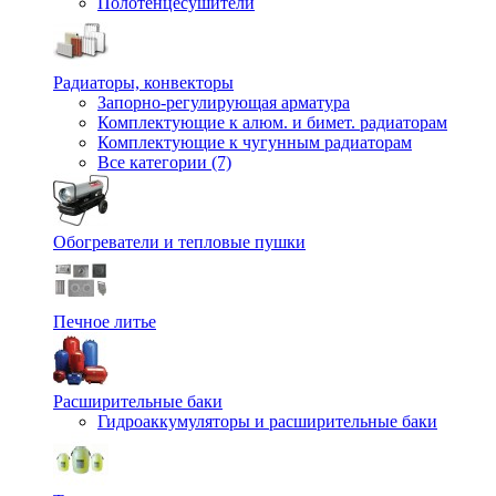
Полотенцесушители
Радиаторы, конвекторы
Запорно-регулирующая арматура
Комплектующие к алюм. и бимет. радиаторам
Комплектующие к чугунным радиаторам
Все категории (7)
Обогреватели и тепловые пушки
Печное литье
Расширительные баки
Гидроаккумуляторы и расширительные баки