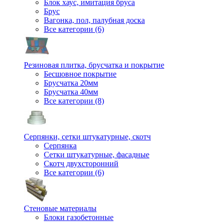
Блок хаус, имитация бруса
Брус
Вагонка, пол, палубная доска
Все категории (6)
Резиновая плитка, брусчатка и покрытие
Бесшовное покрытие
Брусчатка 20мм
Брусчатка 40мм
Все категории (8)
Серпянки, сетки штукатурные, скотч
Серпянка
Сетки штукатурные, фасадные
Скотч двухсторонний
Все категории (6)
Стеновые материалы
Блоки газобетонные