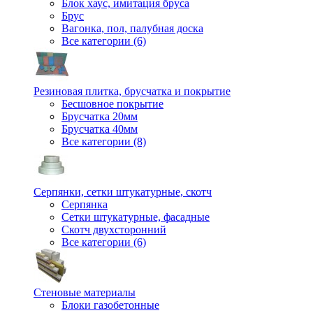
Блок хаус, имитация бруса
Брус
Вагонка, пол, палубная доска
Все категории (6)
Резиновая плитка, брусчатка и покрытие
Бесшовное покрытие
Брусчатка 20мм
Брусчатка 40мм
Все категории (8)
Серпянки, сетки штукатурные, скотч
Серпянка
Сетки штукатурные, фасадные
Скотч двухсторонний
Все категории (6)
Стеновые материалы
Блоки газобетонные