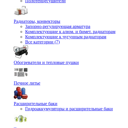
Полотенцесушители
Радиаторы, конвекторы
Запорно-регулирующая арматура
Комплектующие к алюм. и бимет. радиаторам
Комплектующие к чугунным радиаторам
Все категории (7)
Обогреватели и тепловые пушки
Печное литье
Расширительные баки
Гидроаккумуляторы и расширительные баки