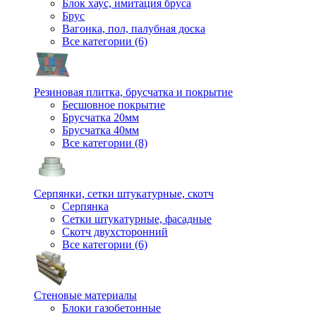
Блок хаус, имитация бруса
Брус
Вагонка, пол, палубная доска
Все категории (6)
Резиновая плитка, брусчатка и покрытие
Бесшовное покрытие
Брусчатка 20мм
Брусчатка 40мм
Все категории (8)
Серпянки, сетки штукатурные, скотч
Серпянка
Сетки штукатурные, фасадные
Скотч двухсторонний
Все категории (6)
Стеновые материалы
Блоки газобетонные