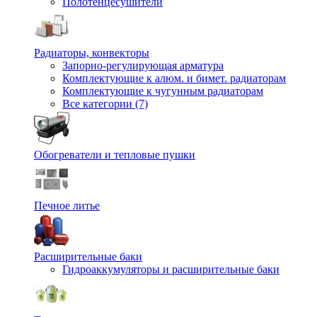
Полотенцесушители
Радиаторы, конвекторы
Запорно-регулирующая арматура
Комплектующие к алюм. и бимет. радиаторам
Комплектующие к чугунным радиаторам
Все категории (7)
Обогреватели и тепловые пушки
Печное литье
Расширительные баки
Гидроаккумуляторы и расширительные баки