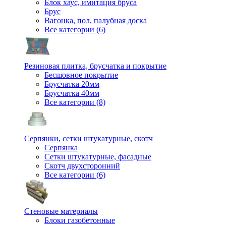
Блок хаус, имитация бруса
Брус
Вагонка, пол, палубная доска
Все категории (6)
Резиновая плитка, брусчатка и покрытие
Бесшовное покрытие
Брусчатка 20мм
Брусчатка 40мм
Все категории (8)
Серпянки, сетки штукатурные, скотч
Серпянка
Сетки штукатурные, фасадные
Скотч двухсторонний
Все категории (6)
Стеновые материалы
Блоки газобетонные