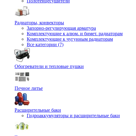
Полотенцесушители
Радиаторы, конвекторы
Запорно-регулирующая арматура
Комплектующие к алюм. и бимет. радиаторам
Комплектующие к чугунным радиаторам
Все категории (7)
Обогреватели и тепловые пушки
Печное литье
Расширительные баки
Гидроаккумуляторы и расширительные баки