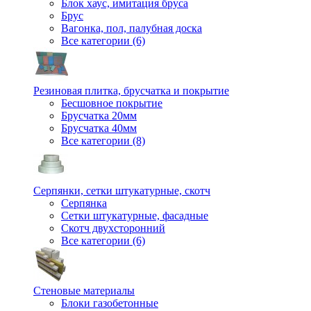
Блок хаус, имитация бруса
Брус
Вагонка, пол, палубная доска
Все категории (6)
Резиновая плитка, брусчатка и покрытие
Бесшовное покрытие
Брусчатка 20мм
Брусчатка 40мм
Все категории (8)
Серпянки, сетки штукатурные, скотч
Серпянка
Сетки штукатурные, фасадные
Скотч двухсторонний
Все категории (6)
Стеновые материалы
Блоки газобетонные