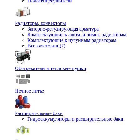
Полотенцесушители
Радиаторы, конвекторы
Запорно-регулирующая арматура
Комплектующие к алюм. и бимет. радиаторам
Комплектующие к чугунным радиаторам
Все категории (7)
Обогреватели и тепловые пушки
Печное литье
Расширительные баки
Гидроаккумуляторы и расширительные баки