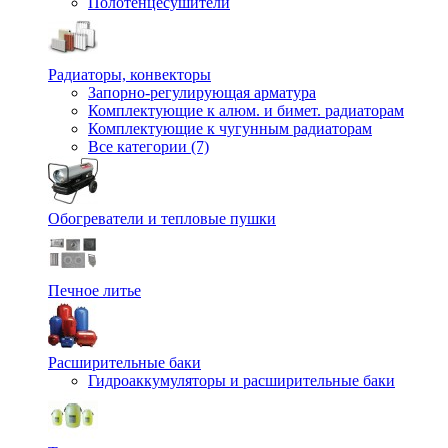
Полотенцесушители
Радиаторы, конвекторы
Запорно-регулирующая арматура
Комплектующие к алюм. и бимет. радиаторам
Комплектующие к чугунным радиаторам
Все категории (7)
Обогреватели и тепловые пушки
Печное литье
Расширительные баки
Гидроаккумуляторы и расширительные баки