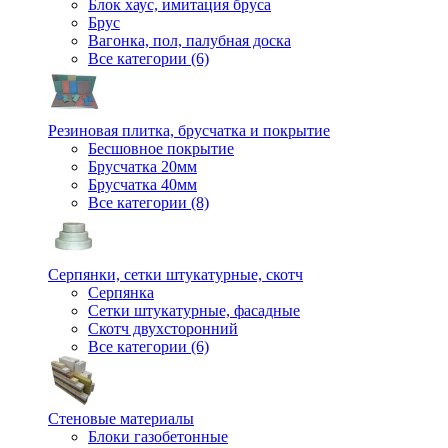
Блок хаус, имитация бруса
Брус
Вагонка, пол, палубная доска
Все категории (6)
Резиновая плитка, брусчатка и покрытие
Бесшовное покрытие
Брусчатка 20мм
Брусчатка 40мм
Все категории (8)
Серпянки, сетки штукатурные, скотч
Серпянка
Сетки штукатурные, фасадные
Скотч двухсторонний
Все категории (6)
Стеновые материалы
Блоки газобетонные