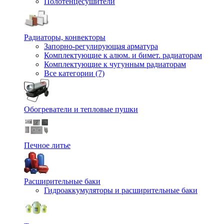
Полотенцесушители
Радиаторы, конвекторы
Запорно-регулирующая арматура
Комплектующие к алюм. и бимет. радиаторам
Комплектующие к чугунным радиаторам
Все категории (7)
Обогреватели и тепловые пушки
Печное литье
Расширительные баки
Гидроаккумуляторы и расширительные баки