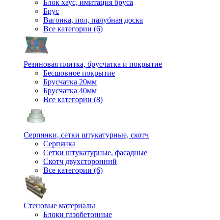
Блок хаус, имитация бруса
Брус
Вагонка, пол, палубная доска
Все категории (6)
Резиновая плитка, брусчатка и покрытие
Бесшовное покрытие
Брусчатка 20мм
Брусчатка 40мм
Все категории (8)
Серпянки, сетки штукатурные, скотч
Серпянка
Сетки штукатурные, фасадные
Скотч двухсторонний
Все категории (6)
Стеновые материалы
Блоки газобетонные