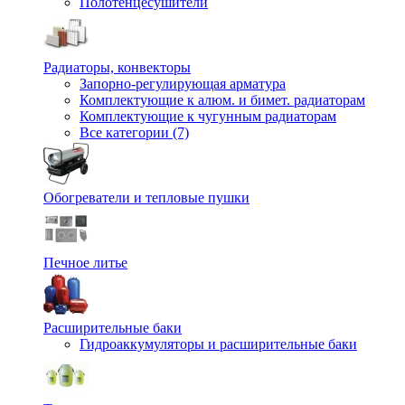
Полотенцесушители
Радиаторы, конвекторы
Запорно-регулирующая арматура
Комплектующие к алюм. и бимет. радиаторам
Комплектующие к чугунным радиаторам
Все категории (7)
Обогреватели и тепловые пушки
Печное литье
Расширительные баки
Гидроаккумуляторы и расширительные баки