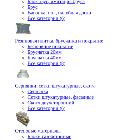
Блок хаус, имитация бруса
Брус
Вагонка, пол, палубная доска
Все категории (6)
Резиновая плитка, брусчатка и покрытие
Бесшовное покрытие
Брусчатка 20мм
Брусчатка 40мм
Все категории (8)
Серпянки, сетки штукатурные, скотч
Серпянка
Сетки штукатурные, фасадные
Скотч двухсторонний
Все категории (6)
Стеновые материалы
Блоки газобетонные